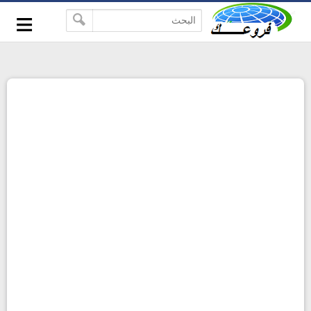
-->
≡