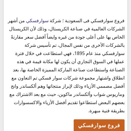
فروع سوارفسكي فى السعودية ؛ شركة
سوارفسكي
من أشهر
فروع سوارفسكي
الشركات العالمية في صناعة الكريستال، وذلك لأن الكريستال
فروع سوارفسكي الرياض
الخاص بها على أعلى جودة من غيره وايضاً أفضل سعر مقارنةً
فروع سوارفسكي المدينة المنورة
بالشركات الأخرى من نفس المجال، تم تأسيس شركة
فروع سوارفسكي جدة
سوارفسكي منذ عام 1895، فهي استطاعت في خلال فترة
فروع سوارفسكي الدمام
عملها في السوق التجاري أن يكون لها مكانة قيمة في هذه
أفضل منتجات سوارفسكي
الصناعة واستطاعت صناعة الماركة المميزة الخاصة بها، بعد
كود خصم سوارفسكي
انطلاق واشتهار مجموعة شركات سوار فسكي تم التعاون مع
رقم سوارفسكي
أفضل مصممي الأزياء وذلك لإبراز منتجاتها وهم ألكساندر وانج
مواعيد عمل سوارفسكي
وماريوس شواب وألكساندر ماكوين، حيث مع بعد الاشتراك مع
بعضهم البعض استطاعوا تقديم أفضل الأزياء والاكسسوارات
بطريقة فنية مبهرة.
فروع سوارفسكي