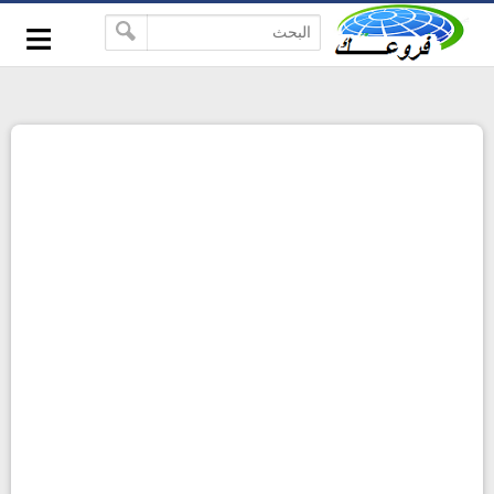
-->
≡