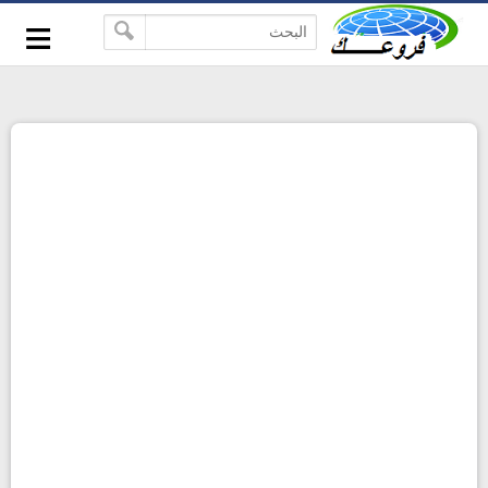
-->
≡