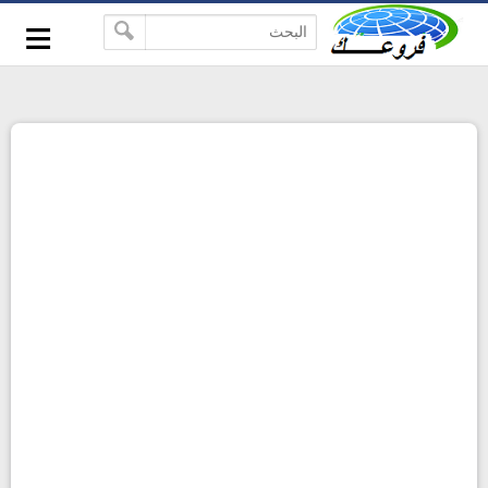
-->
≡