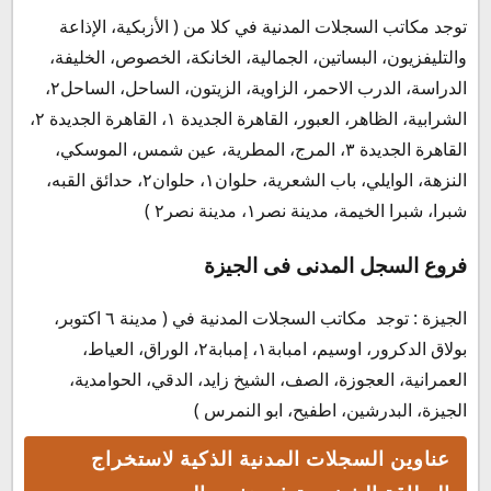
توجد مكاتب السجلات المدنية في كلا من ( الأزبكية، الإذاعة
والتليفزيون، البساتين، الجمالية، الخانكة، الخصوص، الخليفة،
الدراسة، الدرب الاحمر، الزاوية، الزيتون، الساحل، الساحل٢،
الشرابية، الظاهر، العبور، القاهرة الجديدة ١، القاهرة الجديدة ٢،
القاهرة الجديدة ٣، المرج، المطرية، عين شمس، الموسكي،
النزهة، الوايلي، باب الشعرية، حلوان١، حلوان٢، حدائق القبه،
شبرا، شبرا الخيمة، مدينة نصر١، مدينة نصر٢ )
فروع السجل المدنى فى الجيزة
الجيزة : توجد مكاتب السجلات المدنية في ( مدينة ٦ اكتوبر،
بولاق الدكرور، اوسيم، امبابة١، إمبابة٢، الوراق، العياط،
العمرانية، العجوزة، الصف، الشيخ زايد، الدقي، الحوامدية،
الجيزة، البدرشين، اطفيح، ابو النمرس )
عناوين السجلات المدنية الذكية لاستخراج