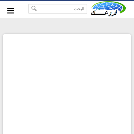
-->
≡