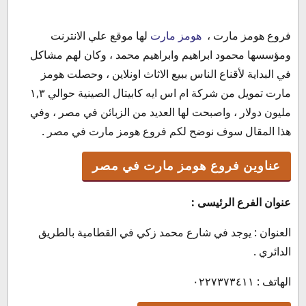
فروع هومز مارت ،
هومز مارت
لها موقع علي الانترنت
عناوين فروع هومز مارت في مصر
ومؤسسها محمود ابراهيم وابراهيم محمد ، وكان لهم مشاكل
أسعار هومز مارت 2022
في البداية لأقناع الناس ببيع الاثاث اونلاين ، وحصلت هومز
عروض هومز مارت 2023
مارت تمويل من شركة ام اس ايه كابيتال الصينية حوالي ١,٣
كود خصم هومز مارت 2023
مليون دولار ، واصبحت لها العديد من الزبائن في مصر ، وفي
رقم خدمة عملاء هومز مارت الخط الساخن
هذا المقال سوف نوضح لكم فروع هومز مارت في مصر .
مواعيد عمل هومز مارت
عناوين فروع هومز مارت في مصر
عنوان الفرع الرئيسى :
العنوان : يوجد في شارع محمد زكي في القطامية بالطريق
الدائري .
الهاتف : ٠٢٢٧٣٧٣٤١١