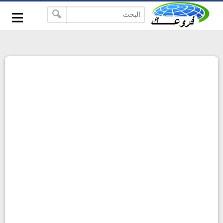
-->
≡