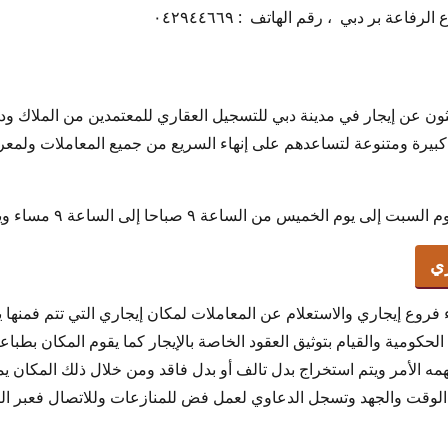
اعة بر دبي ، رقم الهاتف : ٠٤٢٩٤٤٦٦٩
حثون عن إيجار في مدينة دبي للتسجيل العقاري للمعتمدين من الملاك ود
بيرة ومتنوعة لتساعدهم على إنهاء السريع من جميع المعاملات ولمعرفة
 الخميس من الساعة ٩ صباحا إلى الساعة ٩ مساء ويوم الجمعة مغلق .
ي
فروع إيجاري والاستعلام عن المعاملات لمكان إيجاري التي تتم فمنها 
حكومية والقيام بتوثيق العقود الخاصة بالإيجار كما يقوم المكان بطباعة
ه الأمر ويتم استخراج بدل تالف أو بدل فاقد ومن خلال ذلك المكان يم
وقت والجهد وتسجل الدعاوي لعمل فض للمنازعات وللاتصال فعبر الرقم الت