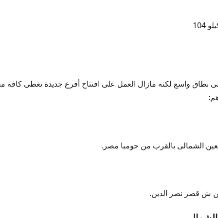
 الكبابجى
 104
اخن
ى نطاق واسع لكنه مازال العمل على افتتاح أفرع جديدة تغطى كافة 
هم:
سعين الشمالى بالقرب من جوميا مصر.
من ش قصر نصر الدين.
الشمالى