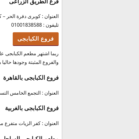
فرع الطريق الزراعى
أسعار وجبات الكبابجى 2023
مواعيد عمل فروع مطعم
العنوان : كوبرى دفرة الحر – كيلو
رقم الكبابجى الخط الس
تليفون : 01001838588
رقم مطعم الكبابجى
فروع الكبابجى
ربما اشتهر مطعم الكبابجى عل
والفروع المثبتة وجودها حاليا 
فروع الكبابجى بالقاهرة
العنوان : التجمع الخامس الت
فروع الكبابجى بالغربية
العنوان : كفر الزيات متفرع 
مطعم الكبابجى الساحل 