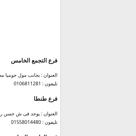
ركن الطواجن
طلبات خاصة
ركن المطبخ
ركن قسم الأكل البدوى
ركن الأطباق الجانبية
قسم المشويات
وجبات مطعم الكبابجى
فرع التجمع الخامس
طلبات خاصة بالحجز الم
أطباق جانبية مثل:
العنوان : بجانب مول جوميا مصر – 258 ش التسعين
قسم الأكل البدوى مثل :
تليفون : 0106811281
قسم الطواجن :
قسم الطاسة مثل:
فرع طنطا
قسم الساندوتشات
المقبلات :
العنوان : يوجد فى ش حسن رض
قسم السلطات :
تليفون : 01558014480
قسم المشروبات :