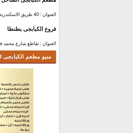
العنوان : 40 طريق الاسكندرية مرسى مطروح - أمام بى تك .
فروع الكبابجى بطنطا
العنوان : تقاطع شارع محمد 
منيو مطعم الكبابجى 2023