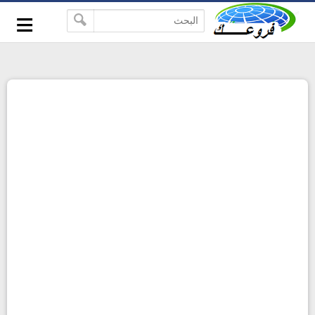
-->
≡