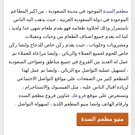
مطعم السدة
الموجود في مدينة السعودية ، من اكبر المطاعم
منيو مطعم السدة
الموجودة في دولة السعودية العربية ، حيث يذهب اليه الناس
مدفون السدة
باستمرار وذلك لحلاوة طعامه فهو يقدم طعام شهي جدا ولذيذ ،
السلطات الرائعة /
كما انه يقدم جميع اصناف الطعام من وجبات ومقبلات
ركن الحلوي /
ومشروبات وحلويات ، حيث يقدم ركن خاص للدجاج وايضا ركن
المشروبات /
خاص للحوم لجميع العملاء والزبائن ، وايضا مراعاة للعملاء تم
مندى السدة
عمل له العديد من الفروع في جميع مناطق وضواحي السعودية
ركن اللحم الخاص /
، لتسهيل عملية التواصل مع الزبائن ، وايضا تم عمل لهذا
وجبات مطعم السدة
المطعم كثير من الصفحات علي مواقع التواصل الاجتماعي
اسعار مطعم السدة
لزيادة اقبال الناس عليه ، مثل الفيسبوك والانستاجرام ،
فروع مطعم السدة
ونستعرض علي موقع
فروعك
عناوين فروع مطعم السده
فروع مطعم السدة الرياض
وارقام الهاتف وايضا منيو المطعم اللذيذ ، لسهولة التواصل .
فروع مطعم السدة جدة
مواعيد عمل مطعم السدة
منيو مطعم السدة
رقم مطعم السدة