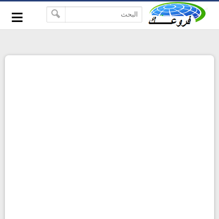
-->
≡