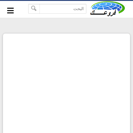
-->
≡