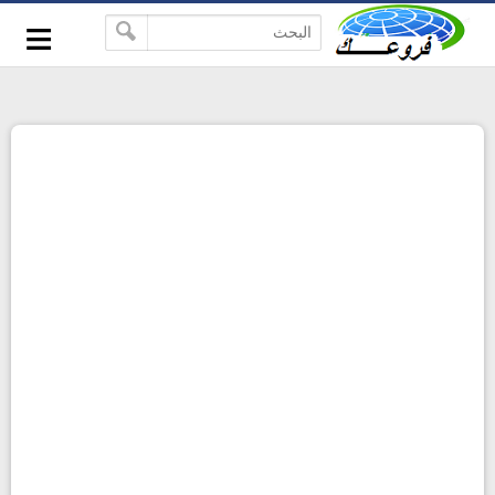
-->
≡