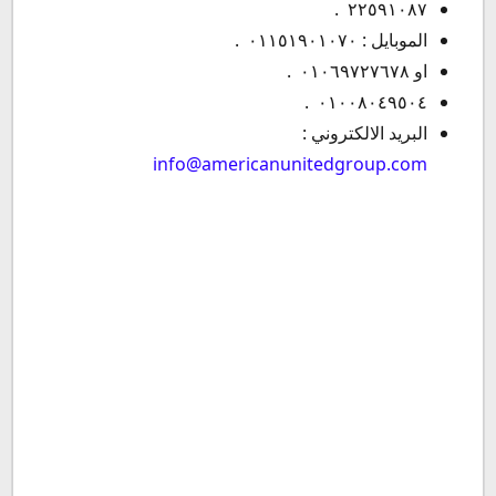
٢٢٥٩١٠٨٧ .
الموبايل : ٠١١٥١٩٠١٠٧٠ .
او ٠١٠٦٩٧٢٧٦٧٨ .
٠١٠٠٨٠٤٩٥٠٤ .
البريد الالكتروني :
info@americanunitedgroup.com