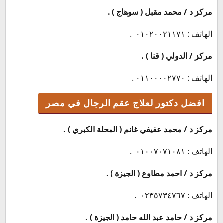
مركز د / محمد مقبل ( سوهاج ) .
الهاتف : ٠١٠٢٠٠٢١١٧١ .
مركز / الدولي ( قنا ) .
الهاتف : ٠١١٠٠٠٠٢٧٧٠ .
افضل دكتور لعلاج عقم الرجال في مصر
مركز د / محمد عفيفي غانم ( المحلة الكبري ) .
الهاتف : ٠١٠٠٧٠٧١٠٨١ .
مركز د / احمد مطاوع ( الجيزة ) .
الهاتف : ٠٢٣٥٧٣٤٧٦٧ .
مركز د / حامد عبد الله حامد ( الجيزة ) .