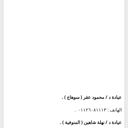
عيادة د / محمود عقر ( سوهاج ) .
الهاتف : ٠١١٢٦٠٨١١١٣ .
عيادة د / نهلة شاهين ( المنوفية ) .