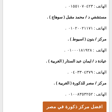
الهاتف : ٠١٥٥١٠٧٠٤٢٣ .
مستشفي د / محمد مقبل ( سوهاج ) .
الهاتف : ٠١٠٢٠٠٢١١٧١ .
مركز / بنون ( اسيوط ) .
الهاتف : ٠١٠٠٠١٨١٩٢٨ .
عيادة د / ايمان عبد الستار ( الغربية ) .
الهاتف : ٠٤٠٣٣٠٤٣٧٩ .
مركز / مصر للذكورة ( الغربية ) .
الهاتف : ٠١٠٠٨٣٥٣٢٥٢ .
افضل مركز ذكورة في مصر