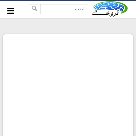
-->
≡