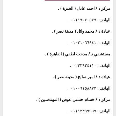
مركز د / احمد عادل ( الجيزة ) .
الهاتف : ٠١١١٧٠٧٠٥٧٧ .
عيادة د / محمد وائل ( مدينة نصر ) .
الهاتف : ٠١٠٢١٠٦٦٩٤١ .
مستشفي د / مدحت لطفي ( القاهرة ) .
الهاتف : ٠٢٢٣٩٢٤١١٠ .
عيادة د / امير صالح ( مدينة نصر ) .
الهاتف : ٠١٠٠٦١٥٨٨٧٣ .
مركز د / حسام حسني عوض ( المهندسين ) .
الهاتف : ٠١١١٢٣٩٩٩٦٩ .