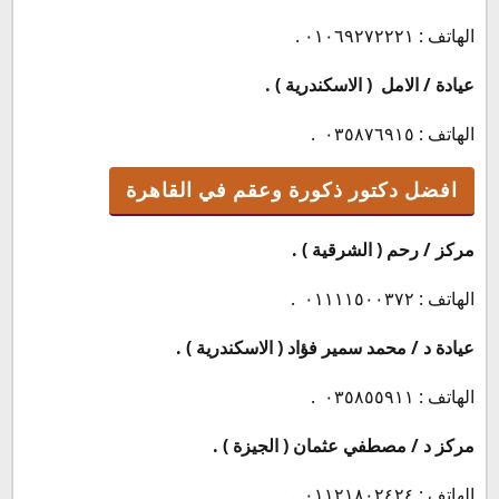
الهاتف : ٠١٠٦٩٢٧٢٢٢١ .
عيادة / الامل ( الاسكندرية ) .
الهاتف : ٠٣٥٨٧٦٩١٥ .
افضل دكتور ذكورة وعقم في القاهرة
مركز / رحم ( الشرقية ) .
الهاتف : ٠١١١١٥٠٠٣٧٢ .
عيادة د / محمد سمير فؤاد ( الاسكندرية ) .
الهاتف : ٠٣٥٨٥٥٩١١ .
مركز د / مصطفي عثمان ( الجيزة ) .
الهاتف : ٠١١٢١٨٠٢٤٢٤ .