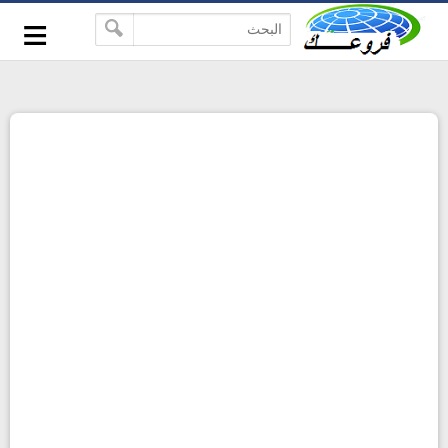
-->
≡