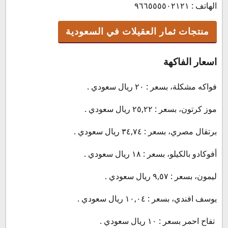
الهاتف : ٩٦٦٥٥٥٥٠٢١٢١
منتجات ثمار العقيلات في السعودية
اسعار الفاكهة
فواكه مشكلة، بسعر : ٢٠ ريال سعودي .
موز كرتون، بسعر : ٢٥,٢٢ ريال سعودي .
برتقال مصري، بسعر : ٣٤,٧٤ ريال سعودي .
أفوكادو بالكيلو، بسعر : ١٨ ريال سعودي .
ليمون، بسعر : ٩,٥٧ ريال سعودي .
يوسف افندي، بسعر : ١٠,٠٤ ريال سعودي .
تفاح احمر بسعر : ١٠ ريال سعودي .