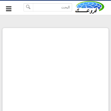
-->
≡