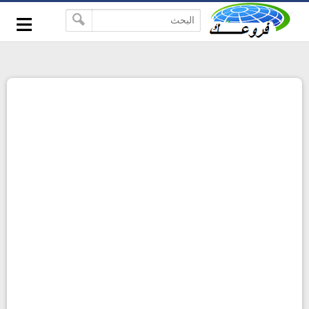
-->
≡